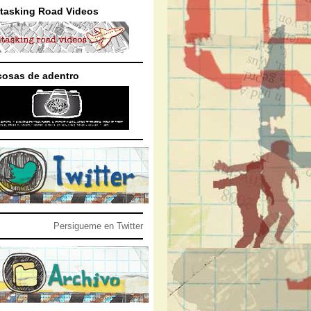
itasking Road Videos
cosas de adentro
Persigueme en Twitter