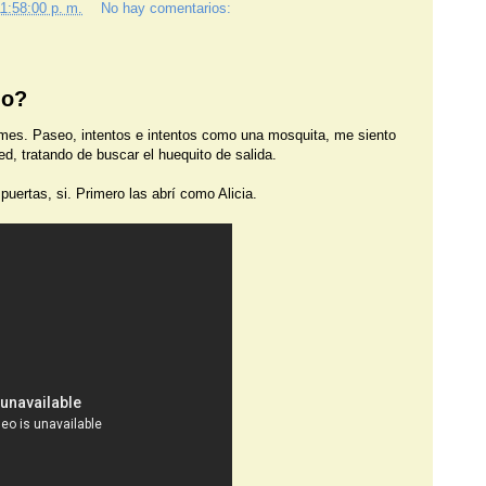
1:58:00 p. m.
No hay comentarios:
jo?
 mes. Paseo, intentos e intentos como una mosquita, me siento
d, tratando de buscar el huequito de salida.
uertas, si. Primero las abrí como Alicia.