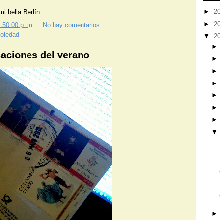
►
2
i bella Berlín.
►
2
:50:00 p. m.
No hay comentarios:
soledad
▼
2
saciones del verano