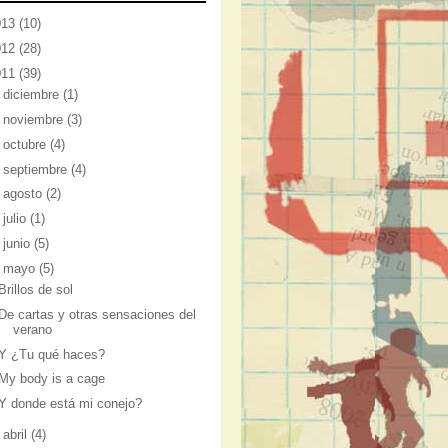
013
(10)
012
(28)
011
(39)
►
diciembre
(1)
►
noviembre
(3)
►
octubre
(4)
►
septiembre
(4)
►
agosto
(2)
►
julio
(1)
►
junio
(5)
▼
mayo
(5)
Brillos de sol
De cartas y otras sensaciones del
verano
Y ¿Tu qué haces?
My body is a cage
Y donde está mi conejo?
►
abril
(4)