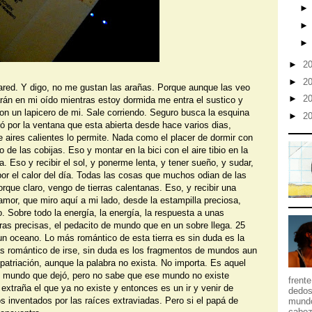
►
2
►
2
ared. Y digo, no me gustan las arañas. Porque aunque las veo
►
2
rán en mi oído mientras estoy dormida me entra el sustico y
on un lapicero de mi. Sale corriendo. Seguro busca la esquina
►
2
ró por la ventana que esta abierta desde hace varios dias,
e aires calientes lo permite. Nada como el placer de dormir con
 de las cobijas. Eso y montar en la bici con el aire tibio en la
a. Eso y recibir el sol, y ponerme lenta, y tener sueño, y sudar,
por el calor del día. Todas las cosas que muchos odian de las
orque claro, vengo de tierras calentanas. Eso, y recibir una
e amor, que miro aquí a mi lado, desde la estampilla preciosa,
o. Sobre todo la energía, la energía, la respuesta a unas
ras precisas, el pedacito de mundo que en un sobre llega. 25
un oceano. Lo más romántico de esta tierra es sin duda es la
ás romántico de irse, sin duda es los fragmentos de mundos aun
atriación, aunque la palabra no exista. No importa. Es aquel
se mundo que dejó, pero no sabe que ese mundo no existe
frent
extraña el que ya no existe y entonces es un ir y venir de
dedos
s inventados por las raíces extraviadas. Pero si el papá de
mundo
cabez