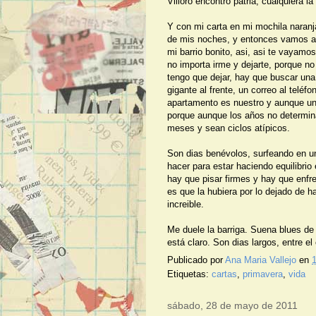
Villoro encontro patria, cualquiera la
Y con mi carta en mi mochila naranja
de mis noches, y entonces vamos al 
mi barrio bonito, asi, asi te vayamos
no importa irme y dejarte, porque 
tengo que dejar, hay que buscar una
gigante al frente, un correo al teléf
apartamento es nuestro y aunque un
porque aunque los años no determinan
meses y sean ciclos atípicos.
Son dias benévolos, surfeando en u
hacer para estar haciendo equilibrio
hay que pisar firmes y hay que enfren
es que la hubiera por lo dejado de ha
increible.
Me duele la barriga. Suena blues de
está claro. Son dias largos, entre el 
Publicado por
Ana Maria Vallejo
en
1
Etiquetas:
cartas
,
primavera
,
vida
sábado, 28 de mayo de 2011