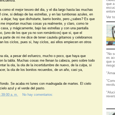
 encuentra.
que a
escuc
 como el mejor tesoro del dia, y el dia largo hasta las muchas
enton
cine, si debajo de las estrellas, y en las tumbonas azules, en
Ver to
 a dejar, hay que disfrutarte, barrio bonito, pero ¿sabes? Es que
no me importan muchas cosas ya realmente, y claro, como te
 casa, y mágicamente, bajo las estrellas y con una pantalla
ono, (uno de los que ya no son románticos) que si, que el
a parte de mi me dice de tener cautela gritamos y celebramos
 los ciclos, pues si, hay ciclos, asi ellos empiecen en otros
"No s
na ola, a pesar del esfuerzo, mucho o poco, que haya que
es ace
 en la tabla. Muchas cosas me llenan la cabeza, pero sobre todo
que se
tar la ola, la ola de la incertidumbre de nuevo, de la culpa, si
riesg
cer, la ola de los bonitos recuerdos, de un año, casi ya,
"Amar
"Como
 fondo. Se acaba mi lunes con madrugada de martes. El cielo
revolu
cielo azul y el verde del pasto.
"Aluc
:39:00 a. m.
No hay comentarios:
rever