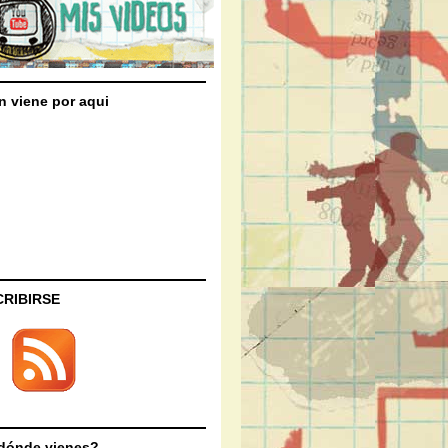
n viene por aqui
CRIBIRSE
dónde vienes?