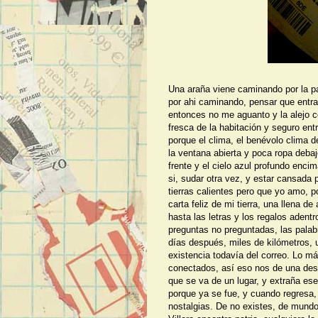
Una araña viene caminando por la p
por ahi caminando, pensar que entra
entonces no me aguanto y la alejo c
fresca de la habitación y seguro ent
porque el clima, el benévolo clima d
la ventana abierta y poca ropa debajo
frente y el cielo azul profundo encim
si, sudar otra vez, y estar cansada 
tierras calientes pero que yo amo, p
carta feliz de mi tierra, una llena d
hasta las letras y los regalos adentr
preguntas no preguntadas, las palab
días después, miles de kilómetros, 
existencia todavía del correo. Lo m
conectados, así eso nos de una desp
que se va de un lugar, y extraña e
porque ya se fue, y cuando regresa, 
nostalgias. De no existes, de mundo