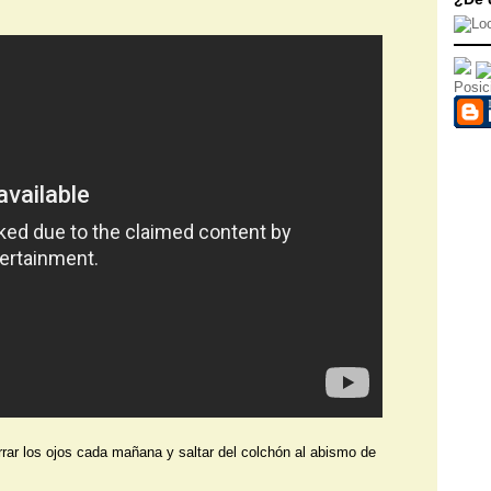
Posic
rar los ojos cada mañana y saltar del colchón al abismo de