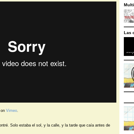
Mult
Las 
on
Vimeo
.
tré. Solo estaba el sol, y la calle, y la tarde que caía antes de