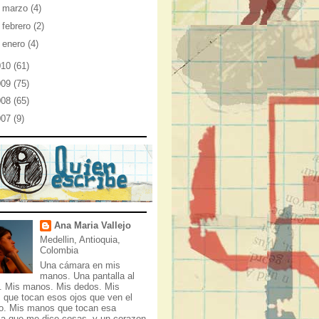
►
marzo
(4)
►
febrero
(2)
►
enero
(4)
010
(61)
009
(75)
008
(65)
007
(9)
Ana Maria Vallejo
Medellin, Antioquia,
Colombia
Una cámara en mis
manos. Una pantalla al
e. Mis manos. Mis dedos. Mis
 que tocan esos ojos que ven el
. Mis manos que tocan esa
a que me dice cosas, y un corazon