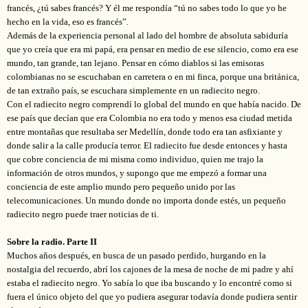
francés, ¿tú sabes francés? Y él me respondía “tú no sabes todo lo que yo he
hecho en la vida, eso es francés”.
Además de la experiencia personal al lado del hombre de absoluta sabiduría
que yo creía que era mi papá, era pensar en medio de ese silencio, como era ese
mundo, tan grande, tan lejano. Pensar en cómo diablos si las emisoras
colombianas no se escuchaban en
carretera o en mi finca, porque una británica,
de tan extraño país, se escuchara simplemente en un radiecito negro.
Con el radiecito negro comprendí lo global del mundo en que había nacido. De
ese país que decían que era Colombia no era todo y menos esa ciudad metida
entre montañas que resultaba ser Medellín, donde todo era tan asfixiante y
donde salir a la calle producía terror. El radiecito fue desde entonces y hasta
que cobre conciencia de mi misma como individuo, quien me trajo la
información de otros mundos, y supongo que me empezó a formar una
conciencia de este amplio mundo pero pequeño unido por las
telecomunicaciones. Un mundo donde no importa donde estés, un pequeño
radiecito negro puede traer noticias de ti.
Sobre la radio. Parte II
Muchos años después, en busca de un pasado perdido, hurgando en la
nostalgia del recuerdo, abrí los cajones de la mesa de noche de mi padre y ahí
estaba el radiecito negro. Yo sabía lo que iba buscando y lo encontré como si
fuera el único objeto del que yo pudiera asegurar todavía donde pudiera sentir