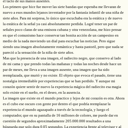
el tacto de sus manos ausentes.
Los primero que hice fue mover las siete bandas que esperaba me llevaran de
nuevo a esos mundos lejanos inventador por la fantasía infantil de una niña de
siete años. Para mi sorpresa, lo único que escuchaba era la estática y de nuevo
la estática de la señal ya casi absolutamente perdida. Logré tener un par de
señales poco claras de una emisora cubana y otra venezolana, me hizo pensar
en que el comunismo hace conservar tan bonita acción de un campesino en
medio de la nada moviendo un dial para escuchar las noticias. Pero sigue
siendo una imagen absolutamente romántica y hasta pastoril, pero que nada se
pareció a la sensación de la niña de siete años.
Mas que la presencia de una imagen, el radiecito negro, que conservo al lado
de mi cama y que prendo todas las mañanas y todas las noches desde hace un
par de meses, me lleva a una imagen ausente, una imagen que ha sido
reemplazada, que murió y no existe. El objeto que evoca el pasado, tiene una
nostalgia irremediable por experiencias que se han perdido. Y aunque mi
corazón quiere sentir de nuevo la experiencia mágica del radiecito esa magia
solo existe en el sueño, en el deseo, en la ausencia.
La imagen que existe en el mundo practico y lejos de mi corazón es otra. Ahora
es el cubo ese oscuro con gente por dentro el que podría reemplazar la
experiencia el mundo agazapado a través de la tecnología, y luego el
computador, que en su pantalla de 16 millones de colores, me puede dar en
cuestión de segundos aproximadamente 205.000.000 resultados a una
búsqueda que solo dura 0,05 segundos. La experiencia frente al televisor y al