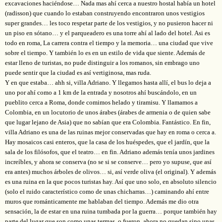
excavaciones haciéndose… Nada mas ahí cerca a nuestro hostal había un hotel
(radisson) que cuando lo estaban construyendo encontraron unos vestigios
super grandes… les toco respetar parte de los vestigios, y no pusieron hacer ni
un piso en sótano… y el parqueadero es una torre ahí al lado del hotel. Asi es
todo en roma, La carrera contra el tiempo y la memoria… una ciudad que vive
sobre el tiempo. Y también lo es en un estilo de vida que siente. Además de
estar lleno de turistas, no pude distinguir a los romanos, sin embrago uno
puede sentir que la ciudad es así vertiginosa, mas ruda.
Y en que estaba… ahh si, villa Adriano. Y llegamos hasta allí, el bus lo deja a
uno por ahí como a 1 km de la entrada y nosotros ahí buscándolo, en un
pueblito cerca a Roma, donde comimos helado y tiramisu. Y llamamos a
Colombia, en un locutorio de unos árabes (árabes de armenia o de quien sabe
que lugar lejano de Asia) que no sabían que era Colombia. Fantástico. En fin,
villa Adriano es una de las ruinas mejor conservadas que hay en roma o cerca a.
Hay mosaicos casi enteros, que la casa de los huéspedes, que el jardín, que la
sala de los filósofos, que el teatro… en fin. Adriano además tenía unos jardines
increíbles, y ahora se conserva (no se si se conserve… pero yo supuse, que así
era antes) muchos árboles de olivos… si, así verde oliva (el original). Y además
es una ruina en la que pocos turistas hay. Así que uno solo, en absoluto silencio
(solo el ruido característico como de unas chicharras…) caminando ahí entre
muros que románticamente me hablaban del tiempo. Además me dio otra
sensación, la de estar en una ruina tumbada por la guerra… porque también hay
parte del lugar que son como unas termas, o fueron, ahora no quedan sino unas