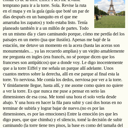
temprano para ir a la torre. Sola. Revise la ruta
en el mapa y en la guía (guía que boté un par de
días después en un banquito en el que me
amarraba los zapatos) y todo estaba listo. Tenía
planeado también ir a un millón de partes. Todo
en un mismo día y claro caminando porque, cómo me perdía del los
paisajes en un metro (jua que ilusión). Apenas me bajé de la
estación, me detuve un momento en la acera (hasta las aceras son
monumentales… ya las recuerdo amplias) y un viejito amablemente
me pregunta en ingles (era francés, no sé porque dicen que los
franceses son antipáticos) que a donde voy. Le digo inocentemente
que a la torre Eiffel y me señala un parque allí adelante. Unos
cuantos metros sobre la derecha, allí en ese parque al final esta la
torre. Yo nerviosa. Me comía los dedos, nerviosa por ver a la torre.
Y tímidamente llegue, hasta allí, y me asome como quien no quiere
a ver la torre. Es que nunca me puse a pensar en serio las
dimensiones de esa cosa. Me tomó una hora el solo verla desde
abajo. Y una hora en hacer la fila para subir y casi dos horas en no
terminar de subirla y lograr bajar de nuevo.(no es por las
dimensiones, es por las emociones) Entre la emoción (es que les
digo pues, que que chimba) y el silencio, tomé la decisión de subir
caminando (la torre tiene tres pisos, la base es como del tamaña del