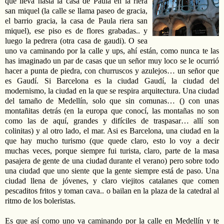
que lleva hasta la casa de Paula en la riera
san miquel (la calle se llama paseo de gracia,
el barrio gracia, la casa de Paula riera san
miquel), ese piso es de flores grabadas.. y
luego la pedrera (otra casa de gaudi). O sea
uno va caminando por la calle y ups, ahí están, como nunca te las
has imaginado un par de casas que un señor muy loco se le ocurrió
hacer a punta de piedra, con churruscos y azulejos… un señor que
es Gaudí. Si Barcelona es la ciudad Gaudí, la ciudad del
modernismo, la ciudad en la que se respira arquitectura. Una ciudad
del tamaño de Medellín, solo que sin comunas… () con unas
montañitas detrás (en la europa que conocí, las montañas no son
como las de aquí, grandes y difíciles de traspasar… allí son
colinitas) y al otro lado, el mar. Asi es Barcelona, una ciudad en la
que hay mucho turismo (que quede claro, esto lo voy a decir
muchas veces, porque siempre fui turista, claro, parte de la masa
pasajera de gente de una ciudad durante el verano) pero sobre todo
una ciudad que uno siente que la gente siempre está de paso. Una
ciudad llena de jóvenes, y claro viejitos catalanes que comen
pescaditos fritos y toman cava.. o bailan en la plaza de la catedral al
ritmo de los boleristas.
Es que así como uno va caminando por la calle en Medellín y te