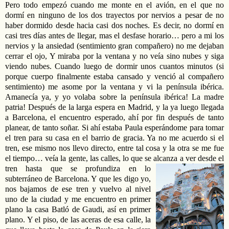
Pero todo empezó cuando me monte en el avión, en el que no
dormí en ninguno de los dos trayectos por nervios a pesar de no
haber dormido desde hacia casi dos noches. Es decir, no dormí en
casi tres días antes de llegar, mas el desfase horario… pero a mi los
nervios y la ansiedad (sentimiento gran compañero) no me dejaban
cerrar el ojo, Y miraba por la ventana y no veía sino nubes y siga
viendo nubes. Cuando luego de dormir unos cuantos minutos (si
porque cuerpo finalmente estaba cansado y venció al compañero
sentimiento) me asome por la ventana y vi la península ibérica.
Amanecía ya, y yo volaba sobre la península ibérica! La madre
patria! Después de la larga espera en Madrid, y la ya luego llegada
a Barcelona, el encuentro esperado, ahí por fin después de tanto
planear, de tanto soñar. Si ahí estaba Paula esperándome para tomar
el tren para su casa en el barrio de gracia. Ya no me acuerdo si el
tren, ese mismo nos llevo directo, entre tal cosa y la otra se me fue
el tiempo… veía la gente, las calles, lo que se alcanza a ver desde el
tren hasta que se profundi
za en lo
subterráneo de Barcelona. Y que les digo yo,
nos bajamos de ese tren y vuelvo al nivel
uno de la ciudad y me encuentro en primer
plano la casa Batló de Gaudi, así en primer
plano. Y el piso, de las aceras de esa calle, la