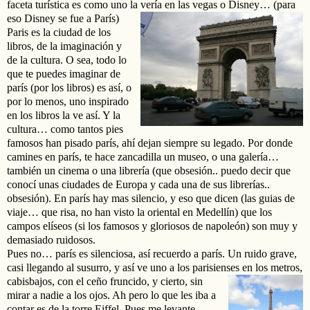
faceta turística es como uno la vería en las vegas o
Disney… (para
eso Disney se fue a París)
Paris es la ciudad de los
libros, de la imaginación y
de la cultura. O sea, todo lo
que te puedes imaginar de
parís (por los libros) es así, o
por lo menos, uno inspirado
en los libros la ve así. Y la
cultura… como tantos pies
famosos han pisado parís, ahí dejan siempre su legado. Por donde
camines en parís, te hace zancadilla un museo, o una galería…
también un cinema o una librería (que obsesión.. puedo decir que
conocí unas ciudades de Europa y cada una de sus librerías..
obsesión). En parís hay mas silencio, y eso que dicen (las guias de
viaje… que risa, no han visto la oriental en Medellín) que los
campos elíseos (si los famosos y gloriosos de napoleón) son muy y
demasiado ruidosos.
Pues no… parís es silenciosa, así recuerdo a parís. Un ruido grave,
casi llegando al susurro, y así ve uno a los parisienses en los metros,
cabisbajos, con el ceño fruncido, y cierto,
sin
mirar a nadie a los ojos. Ah pero lo que les iba a
contar es de la torre Eiffel. Pues me levante