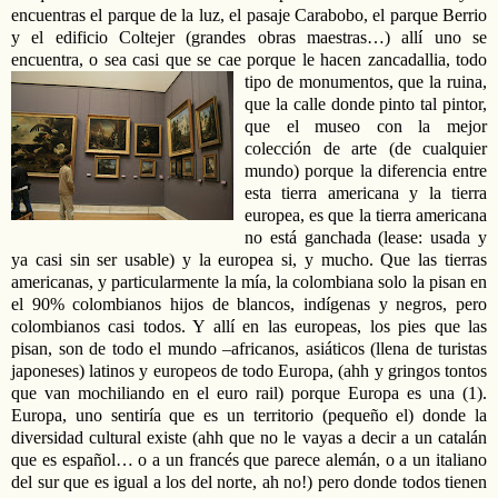
encuentras el parque de la luz, el pasaje Carabobo, el parque Berrio
y el edificio Coltejer (grandes obras maestras…) allí uno se
encuentra, o sea casi que se cae porque le hacen zancadallia, todo
tipo de monumentos, que la ruina
,
que la calle donde pinto tal pintor,
que el museo con la mejor
colección de arte (de cualquier
mundo) porque la diferencia entre
esta tierra americana y la tierra
europea, es que la tierra americana
no está ganchada (lease: usada y
ya casi sin ser usable) y la europea si, y mucho. Que las tierras
americanas, y particularmente la mía, la colombiana solo la pisan en
el 90% colombianos hijos de blancos, indígenas y negros, pero
colombianos casi todos. Y allí en las europeas, los pies que las
pisan, son de todo el mundo –africanos, asiáticos (llena de turistas
japoneses) latinos y europeos de todo Europa, (ahh y gringos tontos
que van mochiliando en el euro rail) porque Europa es una (1).
Europa, uno sentiría que es un territorio (pequeño el) donde la
diversidad cultural existe (ahh que no le vayas a decir a un catalán
que es español… o a un francés que parece alemán, o a un italiano
del sur que es igual a los del norte, ah no!) pero donde todos tienen