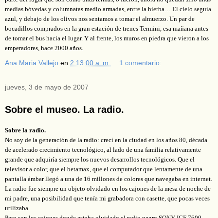
medias bóvedas y columnatas medio armadas, entre la hierba… El cielo seguía
azul, y debajo de los olivos nos sentamos a tomar el almuerzo. Un par de
bocadillos comprados en la gran estación de trenes Termini, esa mañana antes
de tomar el bus hacia el lugar. Y al frente, los muros en piedra que vieron a los
emperadores, hace 2000 años.
Ana Maria Vallejo
en
2:13:00 a. m.
1 comentario:
jueves, 3 de mayo de 2007
Sobre el museo. La radio.
Sobre la radio.
No soy de la generación de la radio: crecí en la ciudad en los años 80, década
de acelerado crecimiento tecnológico, al lado de una familia relativamente
grande que adquiría siempre los nuevos desarrollos tecnológicos. Que el
televisor a color, que el betamax, que el computador que lentamente de una
pantalla ámbar llegó a una de 16 millones de colores que navegaba en internet.
La radio fue siempre un objeto olvidado en los cajones de la mesa de noche de
mi padre, una posibilidad que tenía mi grabadora con casette, que pocas veces
utilizaba.
Pero son los cajones donde estaba olvidado el radio negro SONY ICF 7600