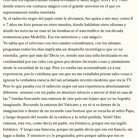
donde estuvo ese contacto mágico con el grande universo en el que yo
supuestamente estaba insertada.
Si, el radiecito negro del papá como le decíamos, fue quien a mis muy cortos 6
o 7 años me hizo pensar en otros mundos, donde hablaban otros idiomas y
donde las noticias no eran ni las bombas ni el narcotráfico de esa década
tormentosa para Medellín. Eso era misterioso y casi mágico.
Yo sabía que el televisor con tres canales colombianos, con los mismos
programas todos los días implicaba un desarrollo tecnológico que yo no
entendía, ¡pero qué más da! Decía yo, siendo aun una niña hechizada en mi
cotidianidad por ese cubo con gente por dentro diciendo cosas y mirándome
desde la oscuridad de la caja. Pero yo estaba tan acostumbrada ya a esa
experiencia, por lo cotidiana que era que no me extrañaba pensar tales cosas o
ignorar la verdadera esencia del tan aclamado invento moderno que era la TV.
Pero lo que pasaba con el radiecito negro era una experiencia absolutamente
diferente: sentarse con mi padre en absoluto silencio a mover el dial en una de
las 7 bandas buscando una emisora de otro país tan lejano que yo no lograba
imaginarlo. Recuerdo la emisora del Vaticano y no sé si es dentro de la
imaginación o dentro de un recuerdo casi borroso que se escucha al señor Papa,
y luego después del sonido de la estática y la señal perdida, Voilá! Otra
emisora, esta vez, como decía mi padre, era británica, porque ese era inglés
británico. Y luego una francesa, porque mi padre decía que eso era francés, sin
lugar a dudas. Y entonces yo le preguntaba, pero porque sabía que eso es