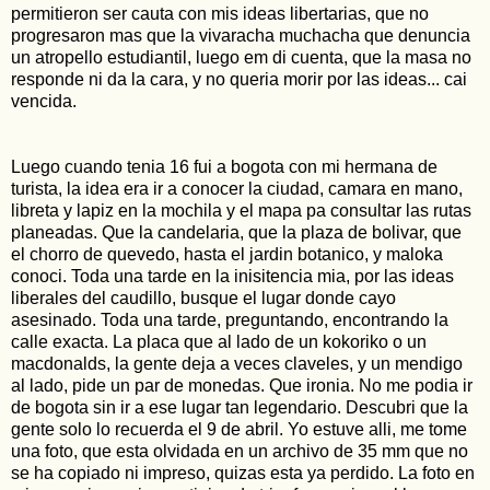
permitieron ser cauta con mis ideas libertarias, que no
progresaron mas que la vivaracha muchacha que denuncia
un atropello estudiantil, luego em di cuenta, que la masa no
responde ni da la cara, y no queria morir por las ideas... cai
vencida.
Luego cuando tenia 16 fui a bogota con mi hermana de
turista, la idea era ir a conocer la ciudad, camara en mano,
libreta y lapiz en la mochila y el mapa pa consultar las rutas
planeadas. Que la candelaria, que la plaza de bolivar, que
el chorro de quevedo, hasta el jardin botanico, y maloka
conoci. Toda una tarde en la inisitencia mia, por las ideas
liberales del caudillo, busque el lugar donde cayo
asesinado. Toda una tarde, preguntando, encontrando la
calle exacta. La placa que al lado de un kokoriko o un
macdonalds, la gente deja a veces claveles, y un mendigo
al lado, pide un par de monedas. Que ironia. No me podia ir
de bogota sin ir a ese lugar tan legendario. Descubri que la
gente solo lo recuerda el 9 de abril. Yo estuve alli, me tome
una foto, que esta olvidada en un archivo de 35 mm que no
se ha copiado ni impreso, quizas esta ya perdido. La foto en