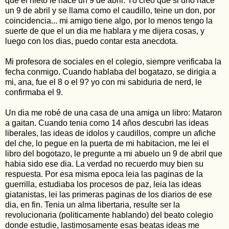
que el nieto le nace un 9 de abril. Yo creo que si uno nace
un 9 de abril y se llama como el caudillo, teine un don, por
coincidencia... mi amigo tiene algo, por lo menos tengo la
suerte de que el un dia me hablara y me dijera cosas, y
luego con los dias, puedo contar esta anecdota.
Mi profesora de sociales en el colegio, siempre verificaba la
fecha conmigo. Cuando hablaba del bogatazo, se dirigia a
mi, ana, fue el 8 o el 9? yo con mi sabiduria de nerd, le
confirmaba el 9.
Un dia me robé de una casa de una amiga un libro: Mataron
a gaitan. Cuando tenia como 14 años descubri las ideas
liberales, las ideas de idolos y caudillos, compre un afiche
del che, lo pegue en la puerta de mi habitacion, me lei el
libro del bogotazo, le pregunte a mi abuelo un 9 de abril que
habia sido ese dia. La verdad no recuerdo muy bien su
respuesta. Por esa misma epoca leia las paginas de la
guerrilla, estudiaba los procesos de paz, leia las ideas
giatanistas, lei las primeras paginas de los diarios de ese
dia, en fin. Tenia un alma libertaria, resulte ser la
revolucionaria (politicamente hablando) del beato colegio
donde estudie, lastimosamente esas beatas ideas me