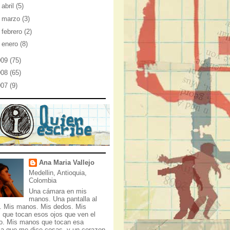
►
abril
(5)
►
marzo
(3)
►
febrero
(2)
►
enero
(8)
009
(75)
008
(65)
007
(9)
Ana Maria Vallejo
Medellin, Antioquia,
Colombia
Una cámara en mis
manos. Una pantalla al
e. Mis manos. Mis dedos. Mis
 que tocan esos ojos que ven el
. Mis manos que tocan esa
a que me dice cosas, y un corazon