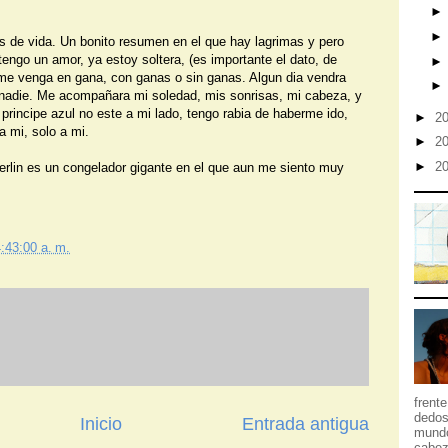
s de vida. Un bonito resumen en el que hay lagrimas y pero
engo un amor, ya estoy soltera, (es importante el dato, de
 me venga en gana, con ganas o sin ganas. Algun dia vendra
a nadie. Me acompañara mi soledad, mis sonrisas, mi cabeza, y
 principe azul no este a mi lado, tengo rabia de haberme ido,
►
2
a mi, solo a mi.
►
2
►
2
erlin es un congelador gigante en el que aun me siento muy
:43:00 a. m.
frent
dedos
Inicio
Entrada antigua
mundo
cabez