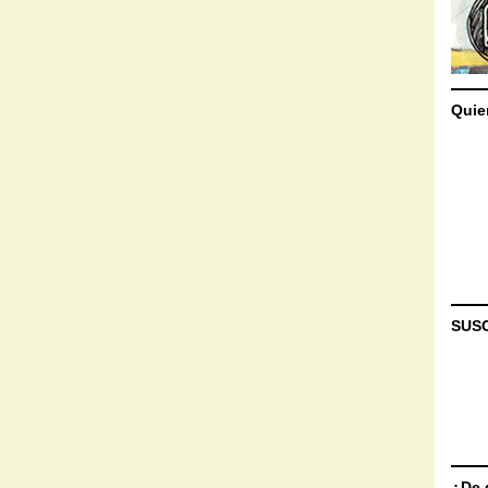
Quie
SUS
¿De 