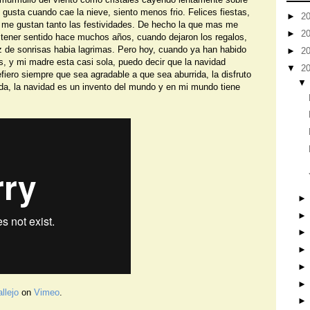
usta cuando cae la nieve, siento menos frio. Felices fiestas,
►
2
 me gustan tanto las festividades. De hecho la que mas me
►
2
e tener sentido hace muchos años, cuando dejaron los regalos,
z de sonrisas habia lagrimas. Pero hoy, cuando ya han habido
►
2
, y mi madre esta casi sola, puedo decir que la navidad
▼
2
efiero siempre que sea agradable a que sea aburrida, la disfruto
a, la navidad es un invento del mundo y en mi mundo tiene
llejo
on
Vimeo
.