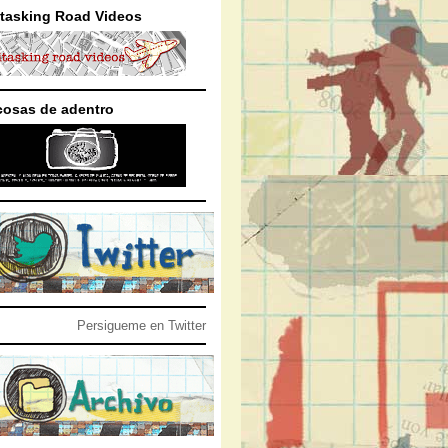
itasking Road Videos
cosas de adentro
Persigueme en Twitter