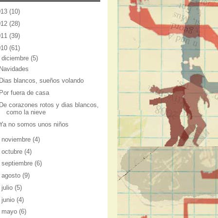
013
(10)
012
(28)
011
(39)
010
(61)
▼
diciembre
(5)
Navidades
Dias blancos, sueños volando
Por fuera de casa
De corazones rotos y dias blancos,
como la nieve
Ya no somos unos niños
►
noviembre
(4)
►
octubre
(4)
►
septiembre
(6)
►
agosto
(9)
►
julio
(5)
►
junio
(4)
►
mayo
(6)