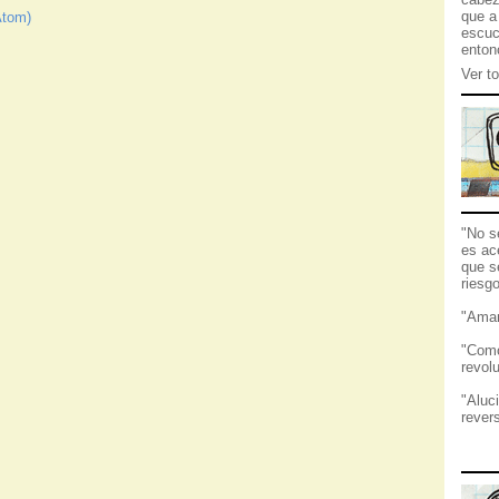
que a
Atom)
escuc
enton
Ver to
"No s
es ace
que se
riesg
"Amar
"Como
revolu
"Aluc
rever