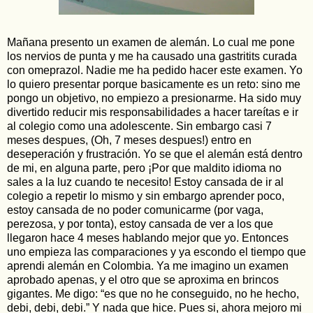
Mañana presento un examen de alemán. Lo cual me pone
los nervios de punta y me ha causado una gastritits curada
con omeprazol. Nadie me ha pedido hacer este examen. Yo
lo quiero presentar porque basicamente es un reto: sino me
pongo un objetivo, no empiezo a presionarme. Ha sido muy
divertido reducir mis responsabilidades a hacer tareítas e ir
al colegio como una adolescente. Sin embargo casi 7
meses despues, (Oh, 7 meses despues!) entro en
deseperación y frustración. Yo se que el alemán está dentro
de mi, en alguna parte, pero ¡Por que maldito idioma no
sales a la luz cuando te necesito! Estoy cansada de ir al
colegio a repetir lo mismo y sin embargo aprender poco,
estoy cansada de no poder comunicarme (por vaga,
perezosa, y por tonta), estoy cansada de ver a los que
llegaron hace 4 meses hablando mejor que yo. Entonces
uno empieza las comparaciones y ya escondo el tiempo que
aprendi alemán en Colombia. Ya me imagino un examen
aprobado apenas, y el otro que se aproxima en brincos
gigantes. Me digo: “es que no he conseguido, no he hecho,
debi, debi, debi.” Y nada que hice. Pues si, ahora mejoro mi