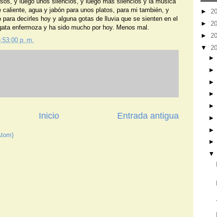
esos, y luego unos silencios, y luego más silencios y la música
te caliente, agua y jabón para unos platos, para mi también, y
►
2
para decirles hoy y alguna gotas de lluvia que se sienten en el
►
2
argata enfermoza y ha sido mucho por hoy. Menos mal.
►
2
:53:00 p. m.
▼
2
Inicio
Entrada antigua
Atom)