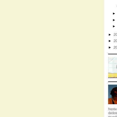
►
2
►
2
►
2
frent
dedos
mundo