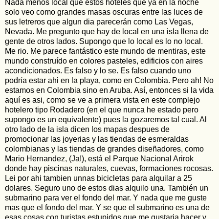
Nada menos local que estos hoteles que ya en la noche
solo veo como grandes masas oscuras entre las luces de
sus letreros que algun dia parecerán como Las Vegas,
Nevada. Me pregunto que hay de local en una isla llena de
gente de otros lados. Supongo que lo local es lo no local.
Me rio. Me parece fantástico este mundo de mentiras, este
mundo construído en colores pasteles, edificios con aires
acondicionados. Es falso y lo se. Es falso cuando uno
podría estar ahi en la playa, como en Colombia. Pero ah! No
estamos en Colombia sino en Aruba. Así, entonces si la vida
aquí es asi, como se ve a primera vista en este complejo
hotelero tipo Rodadero (en el que nunca he estado pero
supongo es un equivalente) pues la gozaremos tal cual. Al
otro lado de la isla dicen los mapas despues de
promocionar las joyerias y las tiendas de esmeraldas
colombianas y las tiendas de grandes diseñadores, como
Mario Hernandez, (Ja!), está el Parque Nacional Arirok
donde hay piscinas naturales, cuevas, formaciones rocosas.
Lei por ahi tambien unnas bicicletas para alquilar a 25
dolares. Seguro uno de estos dias alquilo una. También un
submarino para ver el fondo del mar. Y nada que me guste
mas que el fondo del mar. Y se que el submarino es una de
esas cosas con turistas estupidos que me gustaria hacer y