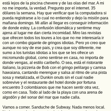
está lejos de la piscina chevere y de las olas del mar. A mi
no me importa, la verdad. Pregunto por el internet. 35
dólares la semana. Hay que verificar que la computadora si
pueda registrarse a lo cual no entiendo y dejo la misión para
mañana domingo. Mi afán al llegar es conseguir información
de donde estoy. La confusión idiomática y sentirme muy
ajena al lugar me dan cierta incomidad. Miro las revistas
que ofrecen todos los toures a los que no me interesaría ir
con un combo gigante de gringos idiotas. Pero yo creo que
aunque no soy de ese pais, y crea que soy diferente, me
sumo a los turistas idiotas a los que se les ofrece un
micromundo global, como sentirse en casa, no importa de
donde vengas, al estilo caribeño. O sea, está el ristorante
italiano, la pizzeria de Bob con el gringo pelilargo y camisa
hawaiana, cantando merengue y salsa al ritmo de una pista
sosa y metalizada, el Dunkin onuts sin el cual nadie
sobrevive y el restaurante del hotel donde por fortuna
encuentro 3 colombianos que me hacen sentir otra vez,
como en casa. Todo al lado de la playa con una arena de
algodón y del sonar del mar que nadie calla.
Vamos a comer. Sanduche de Subway. Nada menos local.